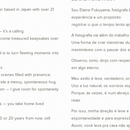
er based in Japan with over 21
Sou Elaine Fukuyama, fotógrafa 
experiência e um propósito:
registrar o que o tempo tenta ap
t’s a calling.
A fotografia vai além do trabalh
 become treasured keepsakes over
Uma forma de criar memórias du
inestimáveis com o passar dos a
al is to turn fleeting moments into
Observo, sinto, dirijo com respe
s.
em algo eterno.
d scenes filled with presence.
Meu estilo é leve, verdadeiro, o
nside a messy, spontaneous hug.
Uso a luz natural, os sorrisos 
ion — I give room for spontaneity
Porque, às vezes, é num abraço
reais.
es — you take home lived
Por isso, minha direção é leve 
0 or 20 years from now, still
espontaneidade e para expressõ
Assim, você leva pra casa não a