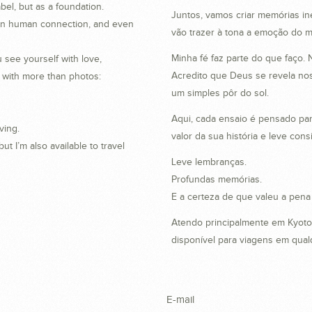
abel, but as a foundation.
Juntos, vamos criar memórias in
, in human connection, and even
vão trazer à tona a emoção do m
Minha fé faz parte do que faço
 see yourself with love,
Acredito que Deus se revela no
e with more than photos:
um simples pôr do sol.
Aqui, cada ensaio é pensado pa
ving.
valor da sua história e leve cons
t I’m also available to travel
Leve lembranças.
Profundas memórias.
E a certeza de que valeu a pena
Atendo principalmente em Kyoto
disponível para viagens em qual
E-mail